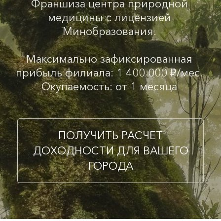
Франшиза центра природной
медицины с лицензией
Минобразования.
Максимально зафиксированная
прибыль филиала: 1 400 000 ₽/мес.
Окупаемость: от 1 месяца
ПОЛУЧИТЬ РАСЧЕТ
ДОХОДНОСТИ ДЛЯ ВАШЕГО
ГОРОДА